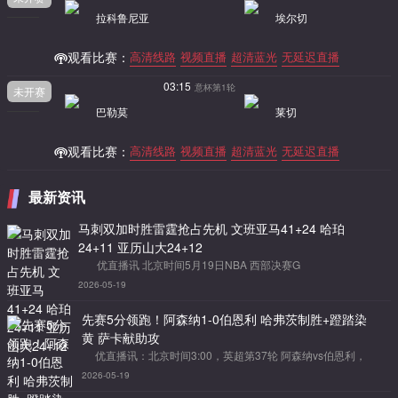
拉科鲁尼亚
埃尔切
观看比赛：
高清线路
视频直播
超清蓝光
无延迟直播
03:15
意杯第1轮
未开赛
巴勒莫
莱切
观看比赛：
高清线路
视频直播
超清蓝光
无延迟直播
最新资讯
马刺双加时胜雷霆抢占先机 文班亚马41+24 哈珀
24+11 亚历山大24+12
优直播讯 北京时间5月19日NBA 西部决赛G
2026-05-19
先赛5分领跑！阿森纳1-0伯恩利 哈弗茨制胜+蹬踏染
黄 萨卡献助攻
优直播讯：北京时间3:00，英超第37轮 阿森纳vs伯恩利，
2026-05-19