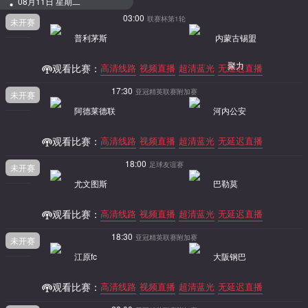
08月11日 星期二
03:00
联赛杯第1轮
未开赛
普利茅斯
内蒙古锡盟
聚力
观看比赛：
高清线路
视频直播
超清蓝光
无延迟直播
17:30
亚冠精英联赛附加赛
未开赛
阿德莱德联
河内公安
观看比赛：
高清线路
视频直播
超清蓝光
无延迟直播
18:00
足球友谊赛
未开赛
尤文图斯
巴勒莫
观看比赛：
高清线路
视频直播
超清蓝光
无延迟直播
18:30
亚冠精英联赛附加赛
未开赛
江原fc
大阪钢巴
观看比赛：
高清线路
视频直播
超清蓝光
无延迟直播