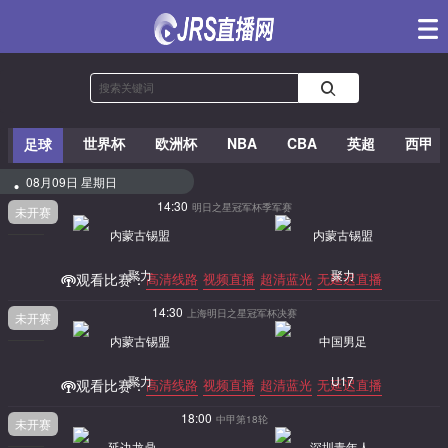
世界杯
欧洲杯
NBA
CBA
英超
西甲
足球
08月09日 星期日
14:30
明日之星冠军杯季军赛
未开赛
内蒙古锡盟
内蒙古锡盟
聚力
聚力
观看比赛：
高清线路
视频直播
超清蓝光
无延迟直播
14:30
上海明日之星冠军杯决赛
未开赛
内蒙古锡盟
中国男足
聚力
U17
观看比赛：
高清线路
视频直播
超清蓝光
无延迟直播
18:00
中甲第18轮
未开赛
延边龙鼎
深圳青年人