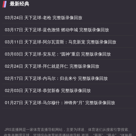
最新经典
03月24日 天下足球-老枪 完整版录像回放
03月17日 天下足球-蓝色激情 燃动申城 完整版录像回放
03月11日 天下足球-阿尔瓦雷斯：马竞新宠 完整版录像回放
03月03日 天下足球-安东尼：“圆神”重启 完整版录像回放
02月24日 天下足球-拜仁就是拜仁 完整版录像回放
02月17日 天下足球-内马尔：归去来兮 完整版录像回放
02月03日 天下足球-恭贺新春 完整版录像回放
01月27日 天下足球-马尔穆什：神锋奔“月” 完整版录像回放
JRS直播网是一家体育直播导航网站，主要为球迷、体育迷们从搜索引擎搜索、
收集并整理足球、篮球综合体育的直播链接导航 资源。 “最新”、“最全”、“体验最