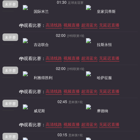
01:30
足球友谊赛
未开赛
国际米兰
皇家贝蒂斯
观看比赛：
高清线路
视频直播
超清蓝光
无延迟直播
02:00
沙特联第1轮
未开赛
吉达联合
拉斯永恒
观看比赛：
高清线路
视频直播
超清蓝光
无延迟直播
02:00
沙特联第1轮
未开赛
利雅得胜利
哈萨征服
观看比赛：
高清线路
视频直播
超清蓝光
无延迟直播
02:45
意杯第1轮
未开赛
威尼斯
摩德纳
观看比赛：
高清线路
视频直播
超清蓝光
无延迟直播
03:15
意杯第1轮
未开赛