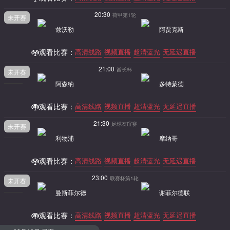
20:30
荷甲第1轮
未开赛
兹沃勒
阿贾克斯
观看比赛：
高清线路
视频直播
超清蓝光
无延迟直播
21:00
酋长杯
未开赛
阿森纳
多特蒙德
观看比赛：
高清线路
视频直播
超清蓝光
无延迟直播
21:30
足球友谊赛
未开赛
利物浦
摩纳哥
观看比赛：
高清线路
视频直播
超清蓝光
无延迟直播
23:00
联赛杯第1轮
未开赛
曼斯菲尔德
谢菲尔德联
观看比赛：
高清线路
视频直播
超清蓝光
无延迟直播