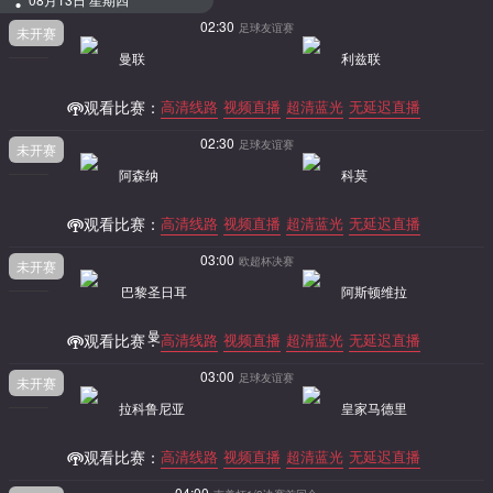
02:30
足球友谊赛
未开赛
曼联
利兹联
观看比赛：
高清线路
视频直播
超清蓝光
无延迟直播
02:30
足球友谊赛
未开赛
阿森纳
科莫
观看比赛：
高清线路
视频直播
超清蓝光
无延迟直播
03:00
欧超杯决赛
未开赛
巴黎圣日耳
阿斯顿维拉
曼
观看比赛：
高清线路
视频直播
超清蓝光
无延迟直播
03:00
足球友谊赛
未开赛
拉科鲁尼亚
皇家马德里
观看比赛：
高清线路
视频直播
超清蓝光
无延迟直播
04:00