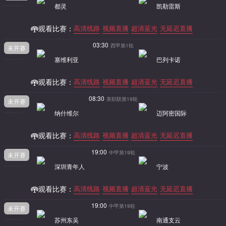
都灵
凯勒雷斯
观看比赛：
高清线路
视频直播
超清蓝光
无延迟直播
03:30
西甲第1轮
未开赛
塞维利亚
巴列卡诺
观看比赛：
高清线路
视频直播
超清蓝光
无延迟直播
08:30
美职联第19轮
未开赛
纳什维尔
迈阿密国际
观看比赛：
高清线路
视频直播
超清蓝光
无延迟直播
19:00
中甲第19轮
未开赛
深圳青年人
宁波
观看比赛：
高清线路
视频直播
超清蓝光
无延迟直播
19:00
中甲第19轮
未开赛
苏州东吴
南通支云