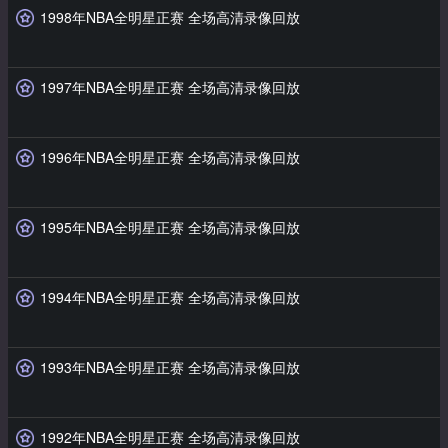
1998年NBA全明星正赛 全场高清录像回放
1997年NBA全明星正赛 全场高清录像回放
1996年NBA全明星正赛 全场高清录像回放
1995年NBA全明星正赛 全场高清录像回放
1994年NBA全明星正赛 全场高清录像回放
1993年NBA全明星正赛 全场高清录像回放
1992年NBA全明星正赛 全场高清录像回放