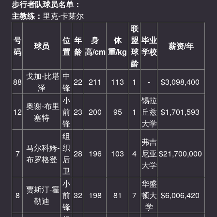
步行者队球员名单：
主教练：
里克-卡莱尔
联
号
位
年
身
体
盟
毕业
球员
薪资/年
码
置
龄
高/cm
重/kg
球
学校
龄
戈加-比塔
中
88
22
211
113
1
-
$3,098,400
泽
锋
小
锡拉
奥谢-布里
12
前
23
200
95
1
丘兹
$1,701,593
塞特
锋
大学
组
弗吉
马尔科姆-
织
7
28
196
103
4
尼亚
$21,700,000
布罗格登
后
大学
卫
小
华盛
贾斯汀-霍
8
前
32
198
81
7
顿大
$6,006,420
勒迪
锋
学