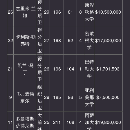
得
康涅
杰里米-兰
分
26
29
196
81
8
狄格
$10,500,000
姆
后
大学
卫
得
密歇
卡利斯-勒
分
22
27
198
92
4
根大
$17,500,000
弗特
后
学
卫
得
巴特
凯兰 -马
分
21
26
196
104
1
勒大
$1,701,593
丁
后
学
卫
组
亚利
T.J. 麦康
织
9
29
185
86
5
桑那
$7,500,000
奈尔
后
大学
卫
大
冈萨
多曼塔斯-
11
前
25
211
108
4
加大
$19,800,000
萨博尼斯
锋
学