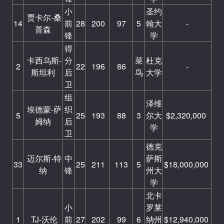
小
圣约
贾卡尔-桑
14
前
28
200
97
5
翰大
-
普森
锋
学
得
卡西乌斯-
分
菜
杜克
2
22
196
86
-
斯坦利
后
鸟
大学
卫
组
泽维
埃德蒙-萨
织
5
25
193
88
3
尔大
$2,320,000
姆纳
后
学
卫
德克
迈尔斯-特
中
萨斯
33
25
211
113
5
$18,000,000
纳
锋
州大
学
北卡
小
罗莱
1
TJ-沃伦
前
27
202
99
6
纳州
$12,940,000