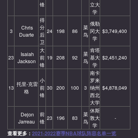
锋
立大
学
得
俄勒
分
菜
Chris
3
24
198
86
冈大
$3,749,400
Duarte
后
鸟
学
卫
大
肯塔
菜
Isaiah
23
前
19
208
92
基大
$2,451,240
Jackson
鸟
锋
学
南卡
小
罗来
托里-克雷
13
前
30
200
100
3
纳州
$4,878,049
格
锋
西北
大学
休斯
前
菜
Dejon
23
196
83
敦大
-
Jarreau
锋
鸟
学
查看更多：
2021-2022赛季NBA球队阵容名单一览