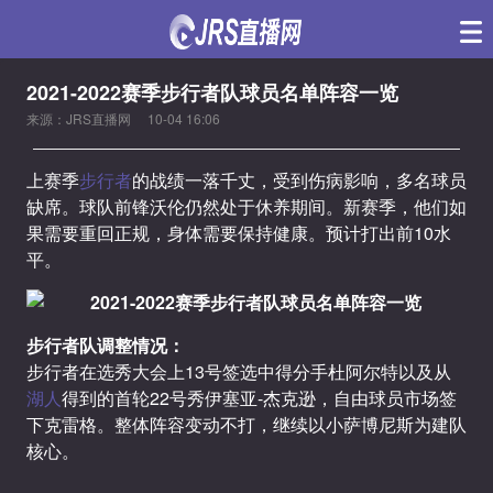
2021-2022赛季步行者队球员名单阵容一览
来源：JRS直播网
10-04 16:06
上赛季
步行者
的战绩一落千丈，受到伤病影响，多名球员
缺席。球队前锋沃伦仍然处于休养期间。新赛季，他们如
果需要重回正规，身体需要保持健康。预计打出前10水
平。
步行者队调整情况：
步行者在选秀大会上13号签选中得分手杜阿尔特以及从
湖人
得到的首轮22号秀伊塞亚-杰克逊，自由球员市场签
下克雷格。整体阵容变动不打，继续以小萨博尼斯为建队
核心。