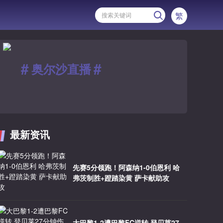
繁
#
#
奥尔沙直播
最新资讯
先赛5分领跑！阿森纳1-0伯恩利 哈
弗茨制胜+蹬踏染黄 萨卡献助攻
大巴黎1-2遭巴黎FC逆转 登贝莱27