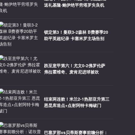
送礼基隆·鲍伊绝平劳塔罗失良机
锁定第3！曼联3-2森林 B费赛季20
助平英超纪录 卡塞米罗主场告别
跌至意甲第六！尤文0-2佛罗伦萨
弗拉霍维奇、麦肯尼进球被吹
结束两连败！米兰2-1热那亚升第三
恩昆库造点+点射阿特卡梅破门
巴塞罗那vs贝蒂斯赛事前瞻分析：