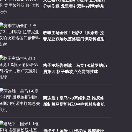
分钟伤退 戈里替补双响+读秒绝杀
赛季主场全胜！巴萨3-1贝蒂斯 拉
菲尼亚双响坎塞洛破门伊斯科点射
格子主场告别战！马竞1-0赫罗纳仍
居第四 格子助攻卢克曼制胜球
两连胜！皇马1-0塞维利亚 维尼修
斯制胜马斯坦托诺中柱姆总失良机
遭绝平！国米1-1维罗纳 埃德蒙松