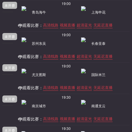
19:00
未开赛
青岛海牛
上海申花
观看比赛：
高清线路
视频直播
超清蓝光
无延迟直播
19:00
未开赛
苏州东吴
长春亚泰
观看比赛：
高清线路
视频直播
超清蓝光
无延迟直播
19:00
未开赛
尤文图斯
国际米兰
观看比赛：
高清线路
视频直播
超清蓝光
无延迟直播
19:30
未开赛
南京城市
南通支云
观看比赛：
高清线路
视频直播
超清蓝光
无延迟直播
19:30
未开赛