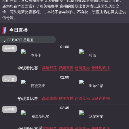
准时开始，喜欢看秘鲁甲 比赛的朋友可以提前收藏本页面以免错过直播。
还为您在本页面索引了相关秘鲁甲 直播的近期比赛列表以及两队历史交
锋、两队最新比赛赛程。，本站不参与制作、不存储，资源由热心网友提供
信号源。
今日直播
08月07日 星期五
01:00
未开赛
本菲卡
哈茨
观看比赛：
高清线路
视频直播
超清蓝光
无延迟直播
02:00
未开赛
阿贾克斯
谢尔伯恩
观看比赛：
高清线路
视频直播
超清蓝光
无延迟直播
02:45
未开赛
布里斯托尔
沃尔索尔
城
观看比赛：
高清线路
视频直播
超清蓝光
无延迟直播