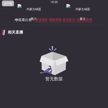
19:35
未开赛
内蒙古锡盟
内蒙古锡盟
聚力
聚力
观看比赛：
高清线路
视频直播
超清蓝光
无延迟直播
相关直播
暂无数据