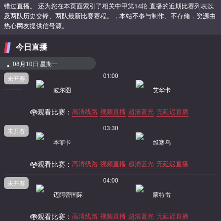
错过直播。 还为您在本页面索引了相关中甲第14轮 直播的近期比赛列表以
及两队历史交锋、两队最新比赛赛程。，本站不参与制作、不存储，资源由
热心网友提供信号源。
今日直播
08月10日 星期一
01:00
未开赛
波尔图
艾华卡
观看比赛：
高清线路
视频直播
超清蓝光
无延迟直播
03:30
未开赛
本菲卡
维塞乌
观看比赛：
高清线路
视频直播
超清蓝光
无延迟直播
04:00
未开赛
迈阿密国际
蒙特雷
观看比赛：
高清线路
视频直播
超清蓝光
无延迟直播