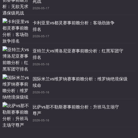
死战
2026-05-17
卡利亚里vs都灵赛事前瞻分析：客场劲旅争
排名
2026-05-17
亚特兰大vs博洛尼亚赛事前瞻分析：红黑军团守
排名
2026-05-16
国际米兰vs维罗纳赛事前瞻分析：维罗纳绝境保级
续命
2026-05-16
比萨vs那不勒斯赛事前瞻分析：升班马主场守
尊严
2026-05-16