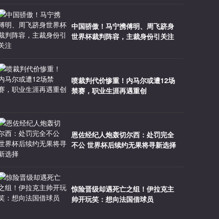
中国骄傲！马宁携傅明、周飞跻身
世界杯裁判阵容，主裁身份引关注
喷裁判代价惨重！内马尔或遭12场
禁赛，职业生涯再遇重创
恩佐经纪人炮轰切尔西：处罚完全
不公 世界杯后续约无果将寻新选择
惊险晋级却遇死亡之组！伊拉克主
帅开玩笑：想向法国借球员