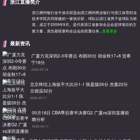
浙江直播简介
浙江稠州银行金牛俱乐部是由浙江稠州商业银行与浙江体育职业
技术学院共同筹建的一家俱乐部，球队以浙江省男子篮球队为班
底，成立于2009年9月。是代表浙江省参加全运会篮球项目的主
要力量，肩负着联赛和全运会的双重任务...
查看更多
最新资讯
广厦力克深圳2-0夺赛点 布朗30分 胡金秋17+8 贺希
宁18分
2026-05-18
北京终结上海扳平大比分1-1 陈盈骏26分 杰曼22分
古德温32分
2026-05-17
05月18日 CBA季后赛半决赛G2 广厦vs深圳直播前
瞻分析
2026-05-17