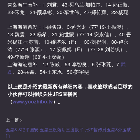
青岛海牛替补：1-刘君、43-买乌兰·加帕尔、14-孙正傲、
23-宋龙、24-颜卓彬、30-车世伟、47-郑传辉、22-杨聪
上海海港首发：1-颜骏凌、3-蒋光太（77' 19-王振澳）、
13-魏震、22-杨希、31-鲍世蒙（77' 14-安永佳）、40-吾
米提江·玉苏普、10-维塔尔（F）、33-刘祝润、38-卢永
涛（77' 6-张源）、17-安佩姆（F）（77' 26-刘若钒）、
49-李新翔（68' 4-王燊超）
上海海港替补：12-陈威、53-李智良、5-张琳芃、7-
武
磊
、28-岳鑫、54-王东承、56-姜宇斐
以上便是介绍的最新所有详细内容，喜欢篮球或者足球的
小伙伴可以持续关注JRS直播网
（
www.yoozhibo.tv
）。
上一篇 >
玉昆3-3绝平国安 玉昆三度落后三度扳平 张稀哲传射玉昆3外援破
门