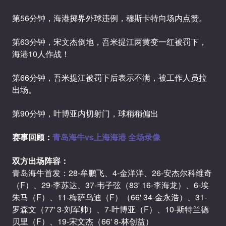
第56分钟，海港掷界外球违例，穆斯卡特向场内点赞。
第63分钟，宋文杰倒地，吾米提江两黄变一红被罚下，
海港10人作战！
第66分钟，吾米提江被罚下后表示不满，被工作人员拉
出场。
第90分钟，叶博亚内切射门，球稍稍偏出
赛事回顾：
青岛海牛vs上海海港 全场录像
双方出场阵容：
青岛海牛首发：28-牟鹏飞、4-金洋洋、26-安杰尔科维奇
（F）、29-李苏达、37-韦子弦（83' 16-李海龙）、6-埃
朱马（F）、11-梅萨乌迪（F）（66' 34-金永浩）、31-
罗森文（77' 3-刘军帅）、7-叶博亚（F）、10-斯特兰德
贝里（F）、19-宋文杰（66' 8-林创益）