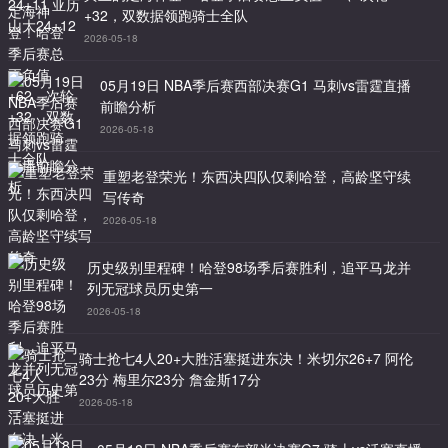
+32，双数据领跑骑士全队
2026-05-18
05月19日 NBA季后赛西部决赛G1 马刺vs雷霆直播
前瞻分析
2026-05-18
重塑老登荣光！东西决四队仅剩哈登，高龄坚守续
写传奇
2026-05-18
历史级别里程碑！哈登98场季后赛胜利，追平马龙并
列无冠球员历史第一
2026-05-18
骑士抢七4人20+大胜活塞挺进东决！米切尔26+7 阿伦
23分 梅里尔23分 詹金斯17分
2026-05-18