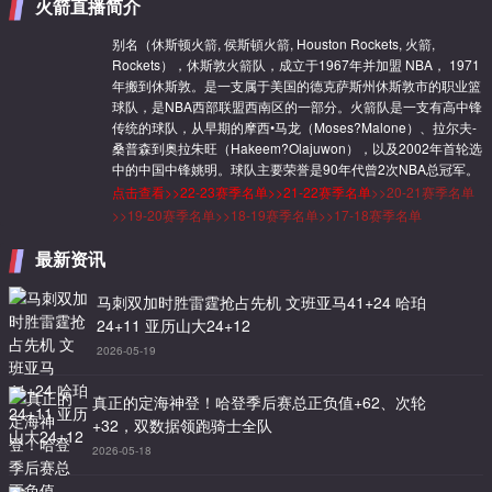
火箭直播简介
别名（休斯顿火箭, 侯斯頓火箭, Houston Rockets, 火箭,
Rockets），休斯敦火箭队，成立于1967年并加盟 NBA， 1971
年搬到休斯敦。是一支属于美国的德克萨斯州休斯敦市的职业篮
球队，是NBA西部联盟西南区的一部分。火箭队是一支有高中锋
传统的球队，从早期的摩西•马龙（Moses?Malone）、拉尔夫-
桑普森到奥拉朱旺（Hakeem?Olajuwon），以及2002年首轮选
中的中国中锋姚明。球队主要荣誉是90年代曾2次NBA总冠军。
点击查看>>
22-23赛季名单
>>
21-22赛季名单
>>
20-21赛季名单
>>
19-20赛季名单
>>
18-19赛季名单
>>
17-18赛季名单
最新资讯
马刺双加时胜雷霆抢占先机 文班亚马41+24 哈珀
24+11 亚历山大24+12
2026-05-19
真正的定海神登！哈登季后赛总正负值+62、次轮
+32，双数据领跑骑士全队
2026-05-18