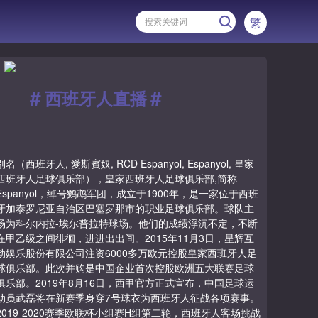
繁
#
#
西班牙人直播
别名（西班牙人, 愛斯賓奴, RCD Espanyol, Espanyol, 皇家
西班牙人足球俱乐部），皇家西班牙人足球俱乐部,简称
Espanyol，绰号鹦鹉军团，成立于1900年，是一家位于西班
牙加泰罗尼亚自治区巴塞罗那市的职业足球俱乐部。球队主
场为科尔内拉-埃尔普拉特球场。他们的成绩浮沉不定，不断
在甲乙级之间徘徊，进进出出间。2015年11月3日，星辉互
动娱乐股份有限公司注资6000多万欧元控股皇家西班牙人足
球俱乐部。此次并购是中国企业首次控股欧洲五大联赛足球
俱乐部。2019年8月16日，西甲官方正式宣布，中国足球运
动员武磊将在新赛季身穿7号球衣为西班牙人征战各项赛事。
2019-2020赛季欧联杯小组赛H组第二轮，西班牙人客场挑战