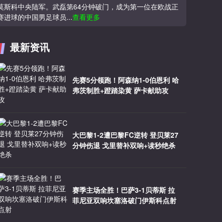
莫斯科中央陆军。武磊第64分钟破门，成为第一位在欧战正
赛进球的中国男足球员...
查看更多
最新资讯
先赛5分领跑！阿森纳1-0伯恩利 哈
弗茨制胜+蹬踏染黄 萨卡献助攻
大巴黎1-2遭巴黎FC逆转 登贝莱27
分钟伤退 戈里替补双响+读秒绝杀
赛季主场全胜！巴萨3-1贝蒂斯 拉
菲尼亚双响坎塞洛破门伊斯科点射