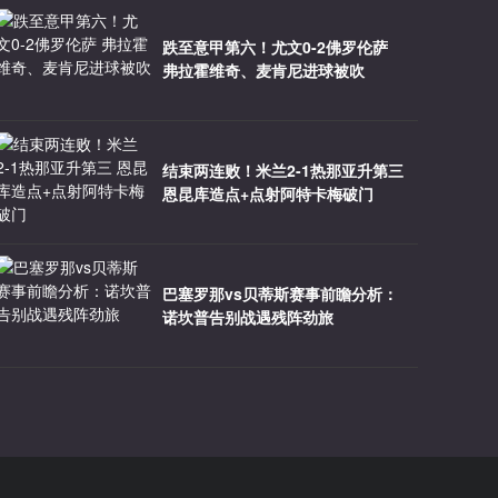
跌至意甲第六！尤文0-2佛罗伦萨
弗拉霍维奇、麦肯尼进球被吹
结束两连败！米兰2-1热那亚升第三
恩昆库造点+点射阿特卡梅破门
巴塞罗那vs贝蒂斯赛事前瞻分析：
诺坎普告别战遇残阵劲旅