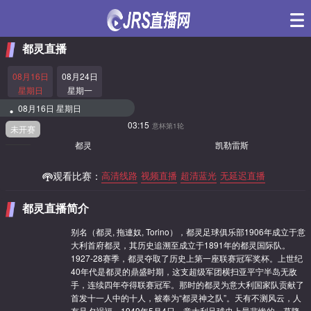
都灵直播
08月16日
08月24日
星期日
星期一
08月16日 星期日
03:15
意杯第1轮
未开赛
都灵
凯勒雷斯
观看比赛：
高清线路
视频直播
超清蓝光
无延迟直播
都灵直播简介
别名（都灵, 拖連奴, Torino），都灵足球俱乐部1906年成立于意
大利首府都灵，其历史追溯至成立于1891年的都灵国际队。
1927-28赛季，都灵夺取了历史上第一座联赛冠军奖杯。上世纪
40年代是都灵的鼎盛时期，这支超级军团横扫亚平宁半岛无敌
手，连续四年夺得联赛冠军。那时的都灵为意大利国家队贡献了
首发十一人中的十人，被奉为“都灵神之队”。天有不测风云，人
有旦夕祸福。1949年5月4日，意大利足球史上最悲惨的一幕降