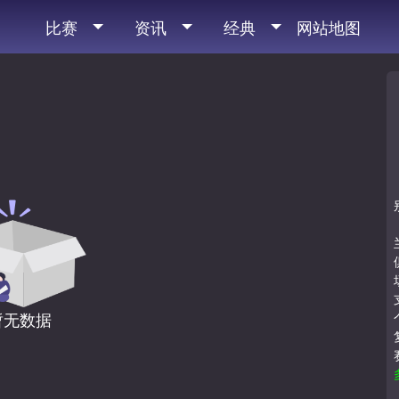
比赛
资讯
经典
网站地图
暂无数据