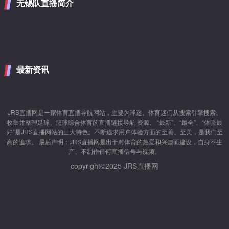
无锡队直播简介
最新资讯
JRS直播网是一家体育直播导航网站，主要为球迷、体育迷们从搜索引擎搜索、
收集并整理足球、篮球综合体育的直播链接导航 资源。 “最新”、“最全”、“体验最
好”是JRS直播网站的三大特色。不断追求用户体验方面的至善、至美，是我们至
高的追求。 最后声明：JRS直播网是出于对体育的热爱和兴趣而建设，自身不生
产、不制作任何直播信号与视频。
copyright©2025 JRS直播网