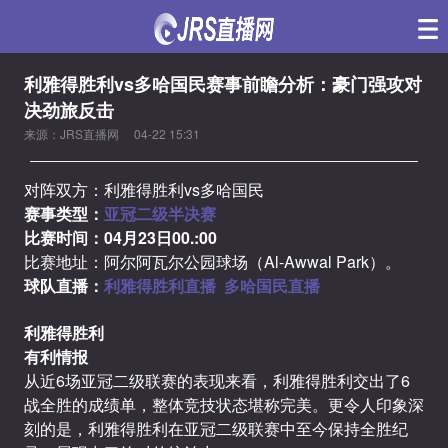
利雅得胜利vs多哈国民赛事前瞻分析：豪门强攻对
决劲旅反击
来源：JRS直播网
04-22 15:31
对阵双方：利雅得胜利vs多哈国民
赛事类型：
亚冠二级半决赛
比赛时间：04月23日00.:00
比赛地址：阿尔阿瓦尔公园球场（Al-Awwal Park）。
球队直播：
利雅得胜利直播
多哈国民直播
利雅得胜利
有利情报
从近6场亚冠二级联赛的表现来看，利雅得胜利交出了6
战全胜的成绩单，整体竞技状态堪称完美。更令人印象深
刻的是，利雅得胜利在亚冠二级联赛中至今保持全胜纪