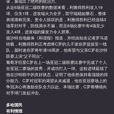
录，展现出了绝对的统治力。
从近6场亚冠二级联赛的数据来看，利雅得胜利攻入19
球、仅失1球，进攻端火力全开，防守端稳如磐石，整体
表现堪称完美。更令人惊叹的是，利雅得胜利已经连续3
场零封对手，防线滴水不漏，而且6场比赛中有4场至少
攻入4球，进攻端的爆发力令人胆寒。
据沙特当地媒体《和谐报》报道，并经由知名记者罗马诺
转载，利雅得胜利正考虑将C罗的儿子迷你罗提拔至一线
队，届时迷你罗将年满16周岁，他有望与父亲C罗在沙特
联赛上演“父子同台”。
葡萄牙巨星C罗在上一场亚冠二级联赛比赛中完成了个人
在亚冠二赛场的首秀，并成功打入一球。这粒进球延续了
他在沙特联中的良好状态，证明了他依然保持着顶级的得
分能力。C罗对冠军的渴望从未减退，他在亚冠赛场上的
争冠决心将激励全队全力以赴。本场比赛，C罗将继续向
对手球门发起冲击。
多哈国民
有利情报