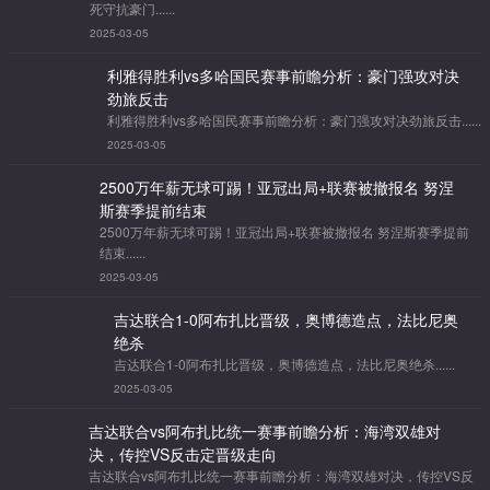
死守抗豪门......
2025-03-05
利雅得胜利vs多哈国民赛事前瞻分析：豪门强攻对决
劲旅反击
利雅得胜利vs多哈国民赛事前瞻分析：豪门强攻对决劲旅反击......
2025-03-05
2500万年薪无球可踢！亚冠出局+联赛被撤报名 努涅
斯赛季提前结束
2500万年薪无球可踢！亚冠出局+联赛被撤报名 努涅斯赛季提前
结束......
2025-03-05
吉达联合1-0阿布扎比晋级，奥博德造点，法比尼奥
绝杀
吉达联合1-0阿布扎比晋级，奥博德造点，法比尼奥绝杀......
2025-03-05
吉达联合vs阿布扎比统一赛事前瞻分析：海湾双雄对
决，传控VS反击定晋级走向
吉达联合vs阿布扎比统一赛事前瞻分析：海湾双雄对决，传控VS反