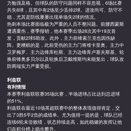
力勉强及格。但球队的防守问题同样不容忽视，6场比赛
共失8球，且其中有2场至少丢掉2球。进攻尚可、防守不
稳，尤其是防线屡屡出现单场失2球的情况。
热刺本场比赛面临极为严重的人员不整问题。前腰西蒙斯
遭遇重伤，赛季报销，他本赛季出场28次其中19次首
发，贡献2球5助攻。此外，主力前锋索兰克也因伤缺
阵。更糟糕的是，此前受伤的主力门将维卡里奥、主力中
卫罗梅罗、主力边锋库杜斯、主力边锋库卢塞夫斯基、轮
换前锋奥多贝尔以及轮换后卫戴维斯均未能复出，球队攻
防两端实力严重受损。
利兹联
有利情报
本赛季利兹联联赛35场比赛，半场进球占比达到总进球
的51%。
利兹联在最近10场英超联赛中的整体表现值得肯定，交
出了3胜5平2负的成绩单。尤为值得一提的是，球队已经
连续6轮未尝败绩，状态持续走高，如此稳健的发挥让他
们在积分榜上稳步攀升。