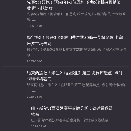
先赛5分领跑！阿森纳1-0伯恩利 哈弗茨制胜+蹬踏染
黄 萨卡献助攻
先赛5分领跑！阿森纳1-0伯恩利 哈弗茨制胜+蹬踏染黄 萨卡献助
攻......
2025-03-05
锁定第3！曼联3-2森林 B费赛季20助平英超纪录 卡塞
米罗主场告别
锁定第3！曼联3-2森林 B费赛季20助平英超纪录 卡塞米罗主场告
别......
2025-03-05
结束两连败！米兰2-1热那亚升第三 恩昆库造点+点射
阿特卡梅破门
结束两连败！米兰2-1热那亚升第三 恩昆库造点+点射阿特卡梅破
门......
2025-03-05
纽卡斯尔vs西汉姆赛事前瞻分析：铁锤帮保级
续命
纽卡斯尔vs西汉姆赛事前瞻分析：铁锤帮保级续命......
2025-03-05