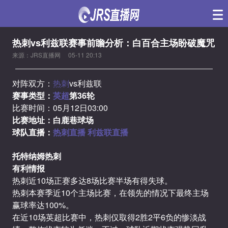
热刺vs利兹联赛事前瞻分析：白百合主场盼破魔咒
来源：JRS直播网
05-11 20:13
对阵双方：
热刺
vs利兹联
赛事类型：
英超
第36轮
比赛时间：05月12日03:00
比赛地址：白鹿巷球场
球队直播：
热刺直播
利兹联直播
托特纳姆热刺
有利情报
热刺近10场正赛多达8场比赛半场有得失球。
热刺本赛季近10个主场比赛，在领先的情况下最终主场
赢球率达100%。
在近10场英超比赛中，热刺仅取得2胜2平6负的惨淡战