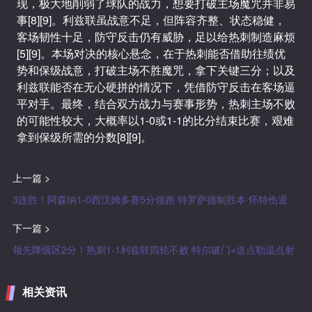
现，极大地削弱了球队的战力，想要打破主场魔咒并非易
事[8][9]。利兹联虽战意不足，但阵容齐整、状态稳健，
客场韧性十足，防守反击仍有威胁，足以给热刺制造麻烦
[5][9]。本场对决的核心悬念，在于热刺能否借助往绩优
势和保级战意，打破主场不胜魔咒，拿下关键三分；以及
利兹联能否在无心硬拼的情况下，凭借防守反击在客场逼
平对手。最终，结合双方战力与赛事形势，热刺主场不败
的可能性较大，大概率以1-0或1-1的比分结束比赛，艰难
拿到保级所需的分数[8][9]。
上一篇 >
3连胜！阿森纳1-0西汉姆多赛5分领跑 特罗萨德制胜本·怀特伤退
下一篇 >
领先降级区2分！热刺1-1利兹联四轮不败 特尔破门+送点勒温点射
相关资讯