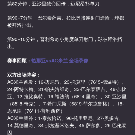
第82分钟，亚沙里致命回传，迈尼昂扑单刀。
第90+7分钟，巴尔泰萨吉、拉比奥接连射门造险，球都
被拜洛扑出。
第90+10分钟，普利希奇小角度单刀射门，球被拜洛挡
出。
赛事回顾：
热那亚vsAC米兰 全场录像
双方出场阵容：
AC米兰首发：16-迈尼昂、23-托莫里（76' 5-德温特）、
24-阿特卡梅、31-帕夫洛维奇、33-巴尔泰萨吉、46-加比
亚、12-拉比奥特、19-福法纳（68' 4-里奇）、30-亚沙里
（85' 8-奇克）、7-希门尼斯（68' 9-菲尔克鲁格）、18-
恩昆库（76' 11-普利西奇）
AC米兰替补：1-泰拉恰诺、96-托里亚尼、27-奥多古、
14-莫德里奇、34-弗拉基米洛夫、45-萨尔多、25-巴伦泰
因