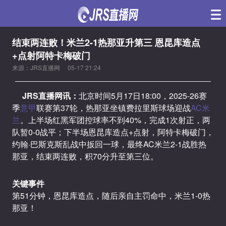
结束两连败！米兰2-1热那亚升第三 恩昆库造点
+点射阿特卡梅破门
来源：JRS直播网
05-17 21:24
JRS直播网讯：
北京时间5月17日18:00，2025-26赛
季
意甲
联赛第37轮，热那亚坐镇费拉里斯球场迎战
AC米
兰
。上半场红黑军团控球率不到40%，完成1次射正，两
队暂0-0战平；下半场恩昆库造点+点射，阿特卡梅破门，
约翰·巴斯克斯乱战中扳回一球，最终AC米兰2-1战胜热
那亚，结束两连败，积70分升至第三位。
关键事件
第51分钟，恩昆库造点，随后亲自主罚命中，米兰1-0热
那亚！