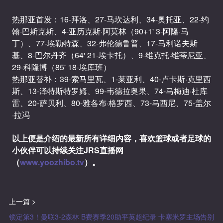
热那亚首发：16-拜洛、27-马坎达利、34-奥托亚、22-约
翰·巴斯克斯、4-亚历克斯·阿莫林（90+1' 3-阿隆·马
丁）、77-埃勒特森、32-弗伦德鲁普、17-马利诺夫斯
基、8-巴尔丹齐（64' 21-埃卡托）、9-维克托·维蒂尼亚、
29-科隆博（85' 18-埃库班）
热那亚替补：39-索马里瓦、1-莱亚利、40-卢卡斯·克里西
斯、13-泽特斯特罗姆、99-韦德拉奥果、74-马梅迪·杜库
雷、20-萨贝利、80-雅各布·格罗西、73-马西尼、75-盖尔
·拉冯
以上便是介绍的最新所有详细内容，喜欢篮球或者足球的
小伙伴可以持续关注JRS直播网
（
www.yoozhibo.tv
）。
上一篇 >
锁定第3！曼联3-2森林 B费赛季20助平英超纪录 卡塞米罗主场告别