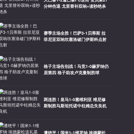
分钟伤退 戈里替补双响+读秒绝杀
赛季主场全胜！巴萨3-1贝蒂斯 拉
菲尼亚双响坎塞洛破门伊斯科点射
格子主场告别战！马竞1-0赫罗纳仍
居第四 格子助攻卢克曼制胜球
两连胜！皇马1-0塞维利亚 维尼修
斯制胜马斯坦托诺中柱姆总失良机
遭绝平！国米1-1维罗纳 埃德蒙松