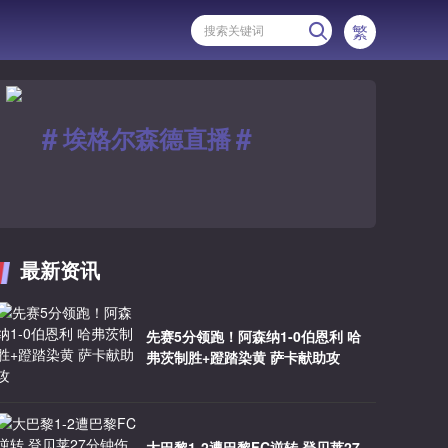
繁
#
#
埃格尔森德直播
最新资讯
先赛5分领跑！阿森纳1-0伯恩利 哈
弗茨制胜+蹬踏染黄 萨卡献助攻
大巴黎1-2遭巴黎FC逆转 登贝莱27