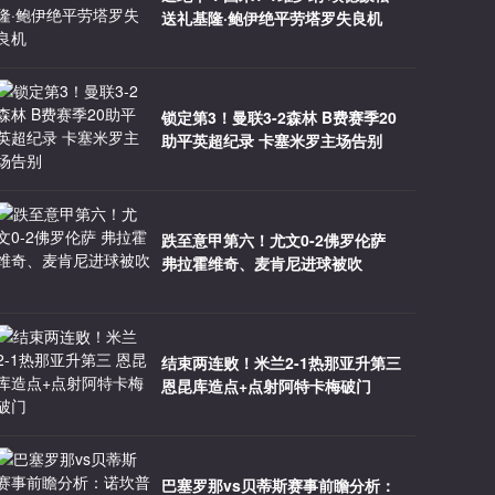
送礼基隆·鲍伊绝平劳塔罗失良机
锁定第3！曼联3-2森林 B费赛季20
助平英超纪录 卡塞米罗主场告别
跌至意甲第六！尤文0-2佛罗伦萨
弗拉霍维奇、麦肯尼进球被吹
结束两连败！米兰2-1热那亚升第三
恩昆库造点+点射阿特卡梅破门
巴塞罗那vs贝蒂斯赛事前瞻分析：