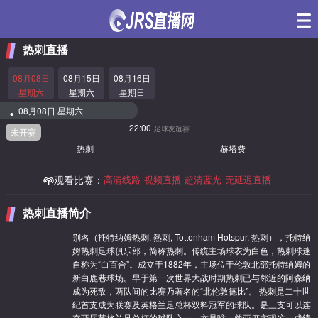
热刺直播
08月08日
08月15日
08月16日
星期六
星期六
星期日
08月08日 星期六
22:00
足球友谊赛
未开赛
热刺
赫塔费
观看比赛：
高清线路
视频直播
超清蓝光
无延迟直播
热刺直播简介
别名（托特纳姆热刺, 熱刺, Tottenham Hotspur, 热刺），托特纳
姆热刺足球俱乐部，简称热刺。传统主场球衣为白色，热刺球迷
自称为“白百合”。成立于1882年，主场位于伦敦北部托特纳姆的
新白鹿巷球场。早于第一次世界大战时期热刺已与邻近的阿森纳
成为死敌，两队间的比赛乃著名的“北伦敦德比”。 热刺是二十世
纪首支成为联赛及英格兰足总杯双料冠军的球队。是三支可以连
夺两届英格兰足总杯的球队之一，亦是唯一曾两度实现这一成绩