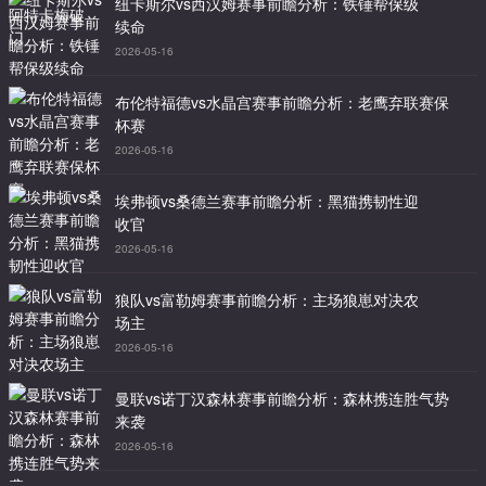
纽卡斯尔vs西汉姆赛事前瞻分析：铁锤帮保级
续命
2026-05-16
布伦特福德vs水晶宫赛事前瞻分析：老鹰弃联赛保
杯赛
2026-05-16
埃弗顿vs桑德兰赛事前瞻分析：黑猫携韧性迎
收官
2026-05-16
狼队vs富勒姆赛事前瞻分析：主场狼崽对决农
场主
2026-05-16
曼联vs诺丁汉森林赛事前瞻分析：森林携连胜气势
来袭
2026-05-16