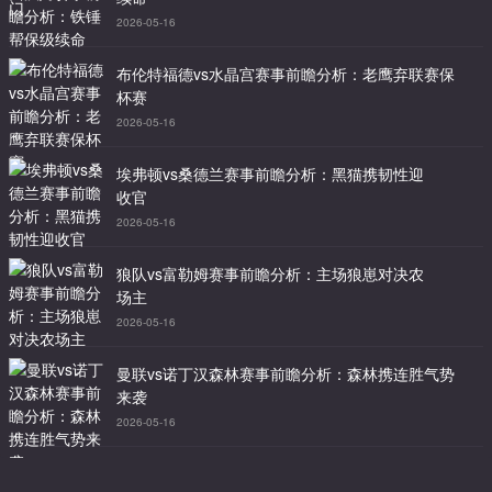
2026-05-16
布伦特福德vs水晶宫赛事前瞻分析：老鹰弃联赛保
杯赛
2026-05-16
埃弗顿vs桑德兰赛事前瞻分析：黑猫携韧性迎
收官
2026-05-16
狼队vs富勒姆赛事前瞻分析：主场狼崽对决农
场主
2026-05-16
曼联vs诺丁汉森林赛事前瞻分析：森林携连胜气势
来袭
2026-05-16