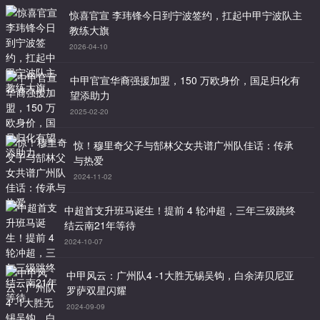
惊喜官宣 李玮锋今日到宁波签约，扛起中甲宁波队主
教练大旗
2026-04-10
中甲官宣华裔强援加盟，150 万欧身价，国足归化有
望添助力
2025-02-20
惊！穆里奇父子与郜林父女共谱广州队佳话：传承
与热爱
2024-11-02
中超首支升班马诞生！提前 4 轮冲超，三年三级跳终
结云南21年等待
2024-10-07
中甲风云：广州队4 -1大胜无锡吴钩，白余涛贝尼亚
罗萨双星闪耀
2024-09-09